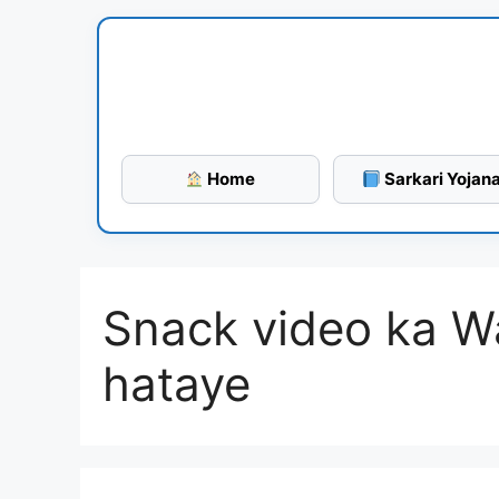
Skip
to
content
Home
Sarkari Yojan
Snack video ka W
hataye