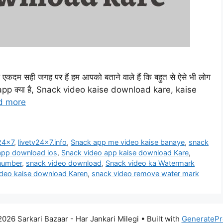
प एकदम सही जगह पर हैं हम आपको बताने वाले हैं कि बहुत से ऐसे भी लोग
o app क्या है, Snack video kaise download kare, kaise
d more
v24x7
,
livetv24x7.info
,
Snack app me video kaise banaye
,
snack
app download ios
,
Snack video app kaise download Kare
,
number
,
snack video download
,
Snack video ka Watermark
ideo kaise download Karen
,
snack video remove water mark
026 Sarkari Bazaar - Har Jankari Milegi
• Built with
GeneratePr